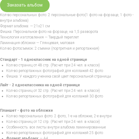
Заказать альбом
Кол-во персональных фото: 2 персональные фото(1 фото на форзаце, 1 фото -
внутри альбома)
Формат альбома: — 21х21 см
Фишка: Персональное фото на форзаце, на 1,5 разворота
Технология изготовления — Твердый переплет
Ламинация обложки — Глянцевая, матовая
Кол-во фотосъемок: 2 съемки (портретная и репортажная)
Стандарт - 1 одноклассник на одной странице
Кол-во страниц от 48 стр. (Расчет при 24 чел. в классе)
Кол-во репортажных фотографий для коллажей 42 фото
Фишка: У каждого ученика свой цвет персональной страницы
Лайт - 2 одноклассника на одной странице
Кол-во страниц от 32 стр. (Расчет при 24 чел. в классе)
Кол-во репортажных фотографий для коллажей 30 фото
Планшет - фото на обложке
Кол-во персональных фото: 2 фото, 1-е на обложке, 2-е внутри
Кол-во страниц от 12 стр. (Расчет при 24 чел. в классе)
Особенность: все листы внутри альбома ламинированные
Кол-во репортажных фотографий для коллажей 25 фото
Формат альбома:
— А4