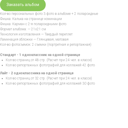
Заказать альбом
Кол-во персональных фото 3 фото в альбоме + 2 полароидные
Фишка: Калька на странице номинации
Фишка: Карман с 2-я полароидными фото
Формат альбома: — 21х21 см
Технология изготовления — Твердый переплет
Ламинация обложки — Глянцевая, матовая
Кол-во фотосъемок: 2 съемки (портретная и репортажная)
Стандарт - 1 одноклассник на одной странице
Кол-во страниц от 48 стр. (Расчет при 24 чел. в классе)
Кол-во репортажных фотографий для коллажей 42 фото
Лайт - 2 одноклассника на одной странице
Кол-во страниц от 32 стр. (Расчет при 24 чел. в классе)
Кол-во репортажных фотографий для коллажей 30 фото